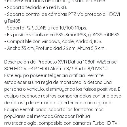
- Posee 8 entradas de alarma y 3 salidas de rele.
- Soporta teclado en red NKB.
- Soporta control de cámaras PTZ vía protocolo HDCVI
y Rs485.
- Soporta P2P, DDNS y red 10/100 Mbps.
- Es posible visualizar en PSS, SmartPSS, gDMSS e iDMSS.
- Compatible con windows, Apple, Android, IOS.
- Ancho 33 cm, Profundidad 26 cm, Altura 5,5 cm.
Descripción del Producto XVR Dahua 1080P WizSense
8CH HDCVI +4IP 1HDD Alarma 8/3 Audio 8/1 IVS 1U:
Este equipo posee inteligencia artificial. Permite
establecer si una regla de monitoreo la detona una
persona o vehículo, disminuyendo los falsos positivos. El
equipo reconoce rostros comparándolos con una base
de datos y determinado si pertenece o no al grupo.
Equipo Pentahíbrido, soporta los formatos más
populares del mercado.Grabador Dahua
multitecnología, compatible con cámaras TurboHD TVI